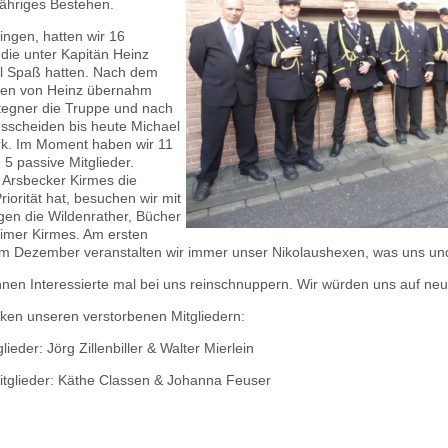
jähriges Bestehen.
fingen, hatten wir 16
 die unter Kapitän Heinz
el Spaß hatten. Nach dem
en von Heinz übernahm
tegner die Truppe und nach
sscheiden bis heute Michael
rk. Im Moment haben wir 11
 5 passive Mitglieder.
 Arsbecker Kirmes die
Priorität hat, besuchen wir mit
en die Wildenrather, Bücher
imer Kirmes. Am ersten
m Dezember veranstalten wir immer unser Nikolaushexen, was uns und
nen Interessierte mal bei uns reinschnuppern. Wir würden uns auf neue
ken unseren verstorbenen Mitgliedern:
lieder: Jörg Zillenbiller & Walter Mierlein
itglieder: Käthe Classen & Johanna Feuser