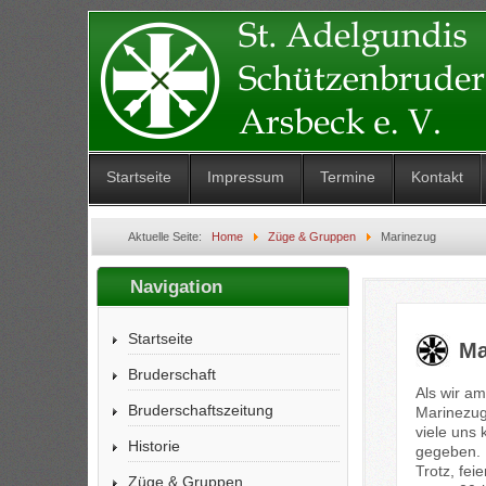
Startseite
Impressum
Termine
Kontakt
Aktuelle Seite:
Home
Züge & Gruppen
Marinezug
Navigation
Startseite
Ma
Bruderschaft
Als wir a
Bruderschaftszeitung
Marinezug
viele uns
Historie
gegeben. 
Trotz, fei
Züge & Gruppen