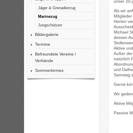
unser 20-
Jäger & Grenadierzug
Als wir an
Mitglieder
Marinezug
Herten vi
Jungschützen
Ausscheid
Michael S
Bildergalerie
dessen Au
Stollenwe
Termine
Aktive und
Außer der
Befreundete Vereine /
natürlich 
Verbände
Abordnung
und Dalhe
Sommerkirmes
Samstag i
Gerne kön
Wir geden
Aktive Mitg
Passive M