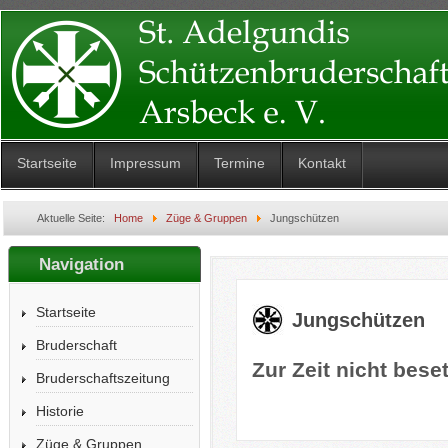
Startseite
Impressum
Termine
Kontakt
Aktuelle Seite:
Home
Züge & Gruppen
Jungschützen
Navigation
Startseite
Jungschützen
Bruderschaft
Zur Zeit nicht beset
Bruderschaftszeitung
Historie
Züge & Gruppen