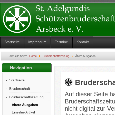
Startseite
Impressum
Termine
Kontakt
Aktuelle Seite:
Home
Bruderschaftszeitung
Ältere Ausgaben
Navigation
Startseite
Bruderscha
Bruderschaft
Auf dieser Seite h
Bruderschaftszeitung
Bruderschaftszeit
Ältere Ausgaben
nicht digital zur V
Einzelne Artikel