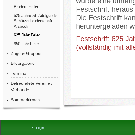
wurde eine umfang
Brudermeister
Festschrift herau
625 Jahre St. Adelgundis
Die Festschrift kan
Schützenbruderschaft
heruntergeladen w
Arsbeck
625 Jahr Feier
Festschrift 625 Ja
650 Jahr Feier
(vollständig mit al
Züge & Gruppen
Bildergalerie
Termine
Befreundete Vereine /
Verbände
Sommerkirmes
Login