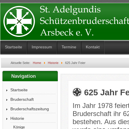
Startseite
Impressum
Termine
Kontakt
Aktuelle Seite:
Home
Historie
625 Jahr Feier
Navigation
Startseite
625 Jahr Fe
Bruderschaft
Im Jahr 1978 feier
Bruderschaftszeitung
Bruderschaft ihr 6
Historie
bestehen. Aus die
Könige