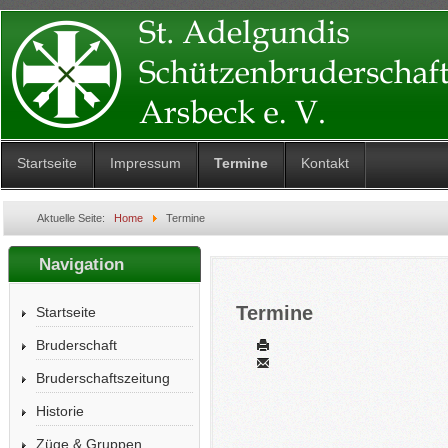
Startseite
Impressum
Termine
Kontakt
Aktuelle Seite:
Home
Termine
Navigation
Termine
Startseite
Bruderschaft
Bruderschaftszeitung
Eine Kategorie auswählen um die List
Historie
Züge & Gruppen